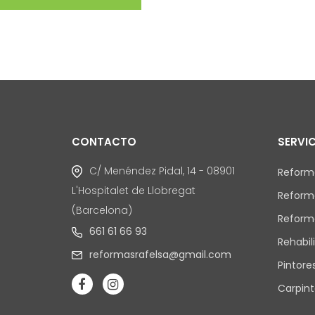
CONTACTO
SERVI
C/ Menéndez Pidal, 14 - 08901
Reforma
L'Hospitalet de Llobregat
Reform
(Barcelona)
Reform
661 61 66 93
Rehabil
reformasrafelsa@gmail.com
Pintore
Carpint