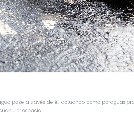
agua pase a través de él, actuando como paraguas prote
ualquier espacio.